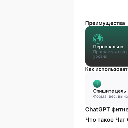
Группа ВКонтакте
Преимущества
Персонально
Программы под р
уровни
Как использоват
1
Опишите цель
Форма, вес, вын
ChatGPT фитне
Что такое Чат