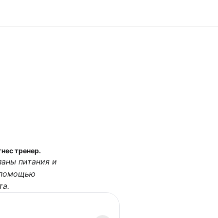
нес тренер.
ланы питания и
 помощью
та.