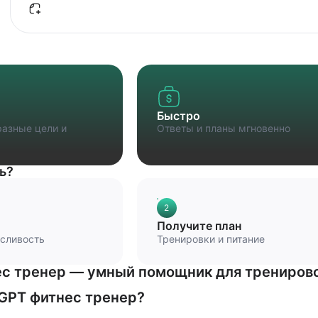
Быстро
азные цели и
Ответы и планы мгновенно
ь?
2
Получите план
осливость
Тренировки и питание
с тренер — умный помощник для тренирово
 GPT фитнес тренер?