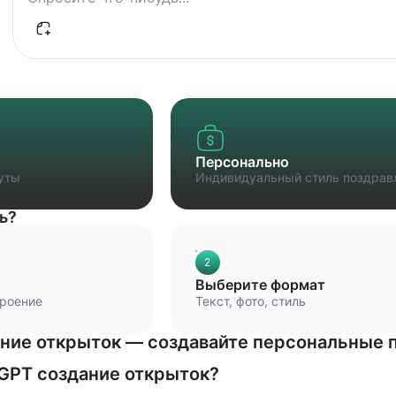
Персонально
уты
Индивидуальный стиль поздрав
ь?
2
Выберите формат
троение
Текст, фото, стиль
ние открыток — создавайте персональные 
 GPT создание открыток?